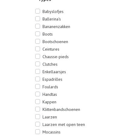
Babyslofjes
Ballerina's
Bananenzakken
Boots
Bootschoenen
Ceintures
Chausse-pieds
Clutches
Enkellaarsjes
Espadrilles
Foulards
Handtas
Kappen
Klittenbandschoenen
Laarzen
Laarzen met open teen
Mocassins