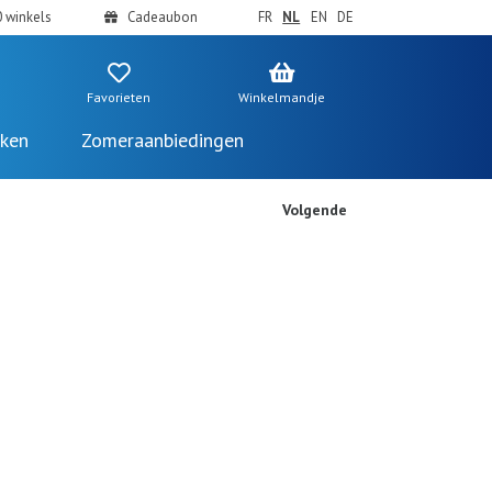
 winkels
Cadeaubon
FR
NL
EN
DE
Favorieten
Winkelmandje
ken
Zomeraanbiedingen
Volgende