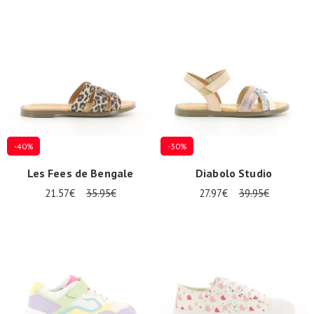
-40%
-30%
Les Fees de Bengale
Diabolo Studio
21.57€
35.95€
27.97€
39.95€