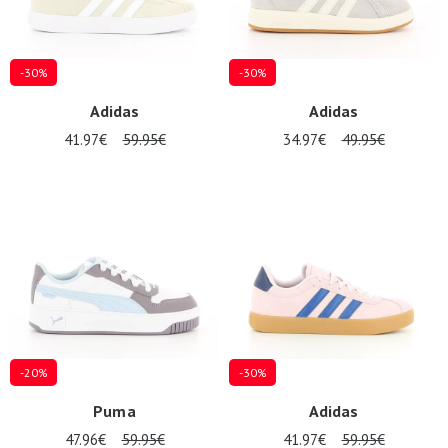
-30%
-30%
Adidas
Adidas
41.97€
59.95€
34.97€
49.95€
-20%
-30%
Puma
Adidas
47.96€
59.95€
41.97€
59.95€