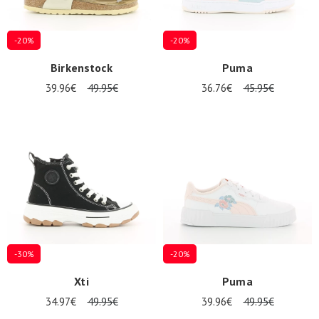
-20%
-20%
Birkenstock
Puma
39.96€
49.95€
36.76€
45.95€
-30%
-20%
Xti
Puma
34.97€
49.95€
39.96€
49.95€