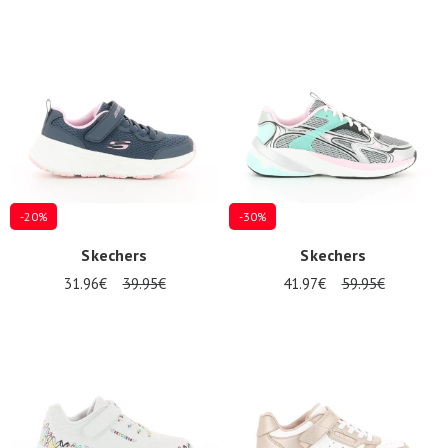
-20%
-30%
Skechers
Skechers
31.96€
39.95€
41.97€
59.95€