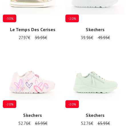
-30%
-20%
Le Temps Des Cerises
Skechers
27.97€
39.95€
39.96€
49.95€
-20%
-20%
Skechers
Skechers
52.76€
65.95€
52.76€
65.95€