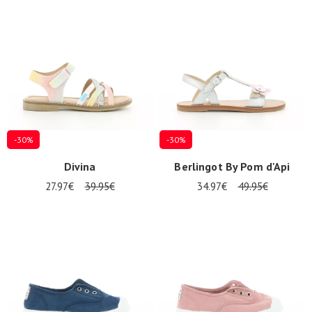
Zomeraanbiedingen
-30%
-30%
Divina
Berlingot By Pom d'Api
27.97€
39.95€
34.97€
49.95€