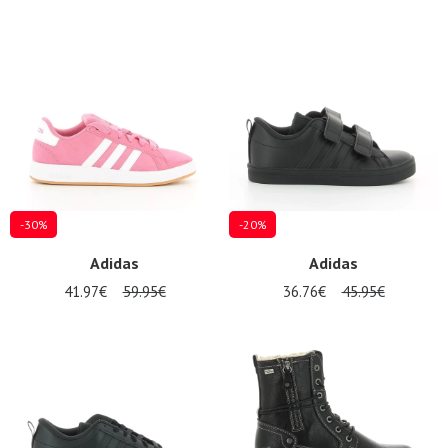
-30%
-20%
Adidas
Adidas
41.97€
59.95€
36.76€
45.95€