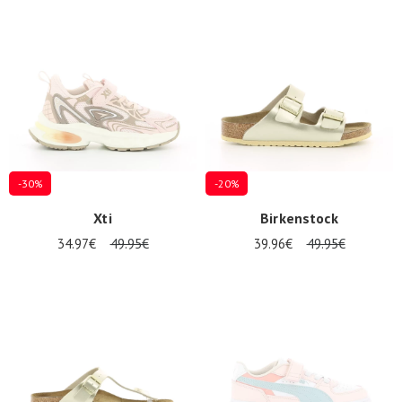
-30%
-20%
Xti
Birkenstock
34.97€
49.95€
39.96€
49.95€