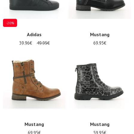
-20%
Adidas
Mustang
39.96€
49.95€
69.95€
Nos 11
magasins
Cadeaubon
INLOGGEN
Mustang
Mustang
69.95€
59.95€