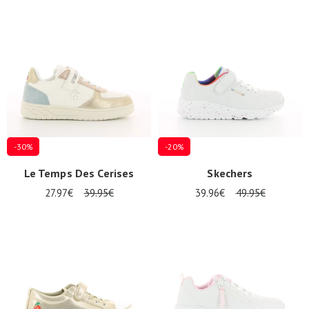
-30%
-20%
Le Temps Des Cerises
Skechers
27.97€
39.95€
39.96€
49.95€