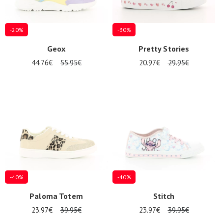
-20%
-30%
Geox
Pretty Stories
44.76€
55.95€
20.97€
29.95€
-40%
-40%
Paloma Totem
Stitch
23.97€
39.95€
23.97€
39.95€