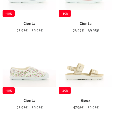
-40%
-40%
Cienta
Cienta
23.97€
39.95€
23.97€
39.95€
-40%
-20%
Cienta
Geox
23.97€
39.95€
47.96€
59.95€