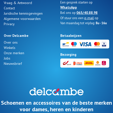
Een gesprek starten op
Vraag & Antwoord
WhatsApp
Contact
065/40.88.98
Bel ons op
Juridische kennisgevingen
e-mail
Of stuur ons een
op
Algemene voorwaarden
Van maandag tot vrijdag:
8u - 16u
Privacy
Nos 11
magasins
Over Delcambe
Betaalwijzen
Cadeaubon
Over ons
Winkels
Onze merken
Bezorging
Jobs
INLOGGEN
Nieuwsbrief
Schoenen en accessoires van de beste merken
voor dames, heren en kinderen