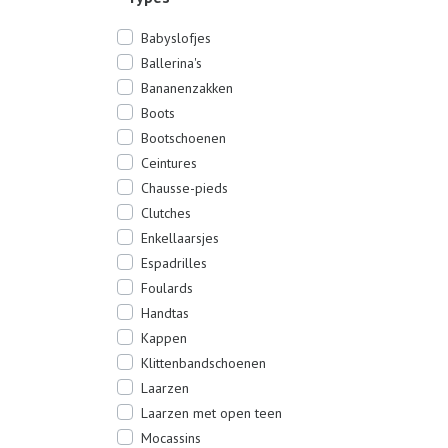
Babyslofjes
Ballerina's
Bananenzakken
Boots
Bootschoenen
Ceintures
Chausse-pieds
Clutches
Enkellaarsjes
Espadrilles
Foulards
Handtas
Kappen
Klittenbandschoenen
Laarzen
Laarzen met open teen
Mocassins