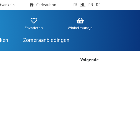
 winkels
Cadeaubon
FR
NL
EN
DE
Favorieten
Winkelmandje
ken
Zomeraanbiedingen
Volgende