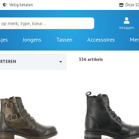
Veilig betalen
Onze 10
Inloggen
sjes
Jongens
Tassen
Accessoires
Mer
336 artikels
ORTEREN