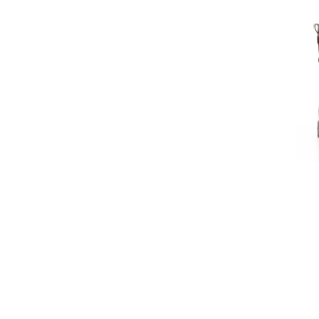
Verkr