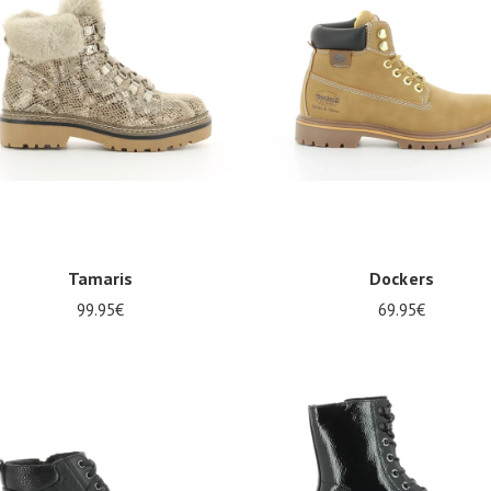
Tamaris
Dockers
99.95€
69.95€
ijgbaar in vele maten
Verkrijgbaar in vele maten