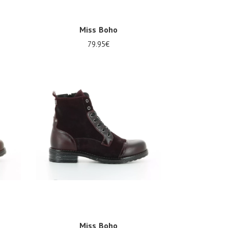
Miss Boho
79.95€
Verkrijgbaar in vele maten
Miss Boho