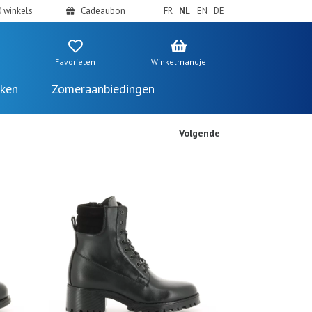
 winkels
Cadeaubon
FR
NL
EN
DE
Favorieten
Winkelmandje
ken
Zomeraanbiedingen
Volgende