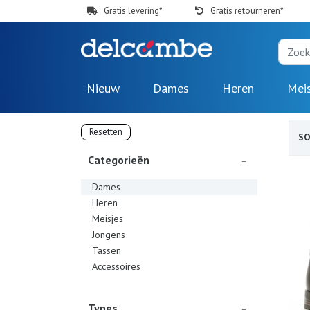
Gratis levering*
Gratis retourneren*
Nieuw
Dames
Heren
Mei
Resetten
S
Categorieën
Dames
Heren
Meisjes
Jongens
Tassen
Accessoires
Types