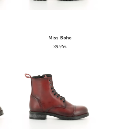
Miss Boho
89.95€
Verkrijgbaar in vele maten