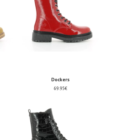
Dockers
69.95€
Verkrijgbaar in vele maten