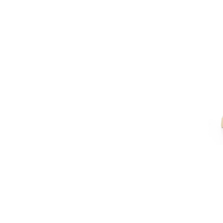
Verkr
Verkr