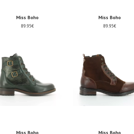
Miss Boho
Miss Boho
89.95€
89.95€
ijgbaar in vele maten
Verkrijgbaar in vele maten
Miss Boho
Miss Boho