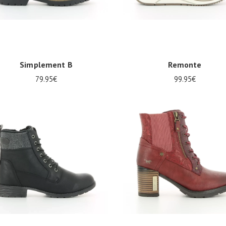
Simplement B
Remonte
79.95€
99.95€
ijgbaar in vele maten
Verkrijgbaar in vele maten