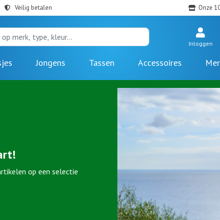
Veilig betalen
Onze 10
Inloggen
sjes
Jongens
Tassen
Accessoires
Mer
rt!
rtikelen op een selectie