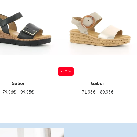
- 20 %
Gabor
Gabor
79.96€
99.95€
71.96€
89.95€
 in vele maten
Verkrijgbaar in vele maten