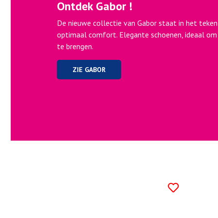
Ontdek Gabor !
De nieuwe collectie van Gabor staat in het teken
optimaal comfort. Elegante schoenen, ideaal 
te brengen.
ZIE GABOR