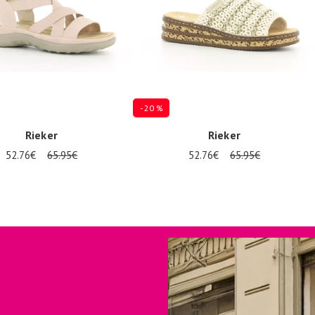
- 20 %
Rieker
Rieker
52.76€
65.95€
52.76€
65.95€
 in vele maten
Verkrijgbaar in vele maten