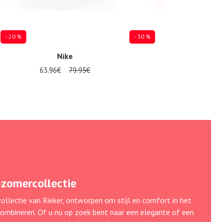
- 20 %
- 30 %
Nike
Relax
63.96€
79.95€
34.97€
49.95€
Verkrijgbaar in vele maten
Verkrijgbaar in vele maten
-zomercollectie
ollectie van Rieker, ontworpen om stijl en comfort in het
 combineren. Of u nu op zoek bent naar een elegante of een