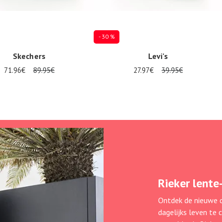
- 30 %
Skechers
Levi's
71.96€
89.95€
27.97€
39.95€
 in vele maten
Verkrijgbaar in vele maten
Rieker lente
Ontdek de nieuwe c
dagelijks leven te