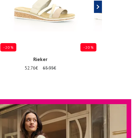
- 20 %
- 20 %
Rieker
Rieker
52.76€
65.95€
52.76€
65.95€
Verkrijgbaar in vele maten
Verkrijgbaar in vele maten