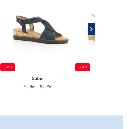
- 20 %
- 20 %
Gabor
Gabor
79.96€
99.95€
79.96€
99.95€
Verkrijgbaar in vele maten
Verkrijgbaar in vele maten