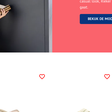
casual look, Rieker
gaat.
BEKIJK DE MO