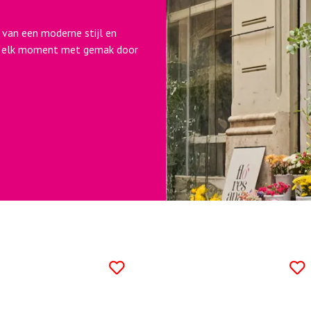
 van een moderne stijl en
om elk moment met gemak door