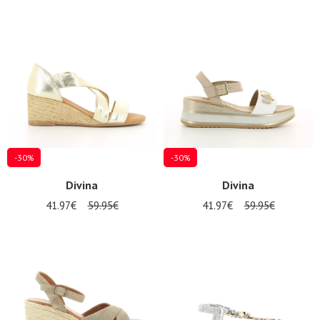
-30%
-30%
Divina
Divina
41.97€
59.95€
41.97€
59.95€