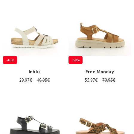
Zomeraanbiedingen
-40%
-30%
Inblu
Free Monday
29.97€
49.95€
55.97€
79.95€