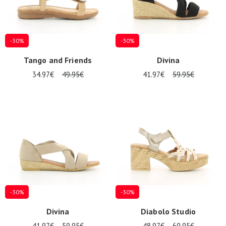
-30%
-30%
Tango and Friends
Divina
34.97€
49.95€
41.97€
59.95€
-30%
-30%
Divina
Diabolo Studio
41.97€
59.95€
48.97€
69.95€