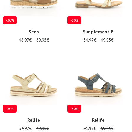
-30%
-30%
Sens
Simplement B
48.97€
69.95€
34.97€
49.95€
-30%
-30%
Relife
Relife
34.97€
49.95€
41.97€
59.95€