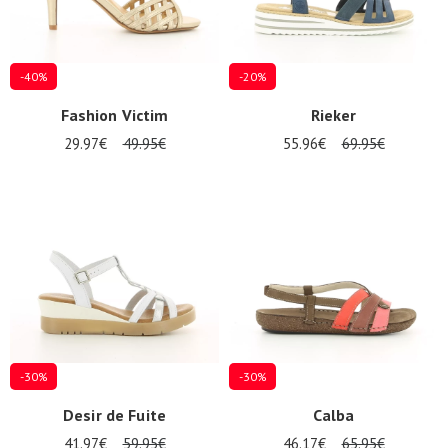
-40%
-20%
Fashion Victim
Rieker
29.97€
49.95€
55.96€
69.95€
Nos 11
magasins
Cadeaubon
INLOGGEN
-30%
-30%
Desir de Fuite
Calba
41.97€
59.95€
46.17€
65.95€