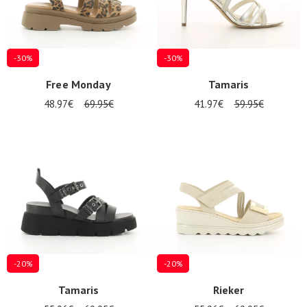
-30%
-30%
Free Monday
Tamaris
48.97€
69.95€
41.97€
59.95€
-20%
-20%
Tamaris
Rieker