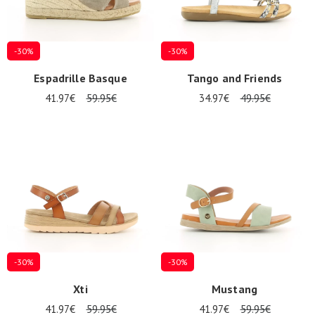
-30%
-30%
Espadrille Basque
Tango and Friends
41.97€
59.95€
34.97€
49.95€
-30%
-30%
Xti
Mustang
41.97€
59.95€
41.97€
59.95€