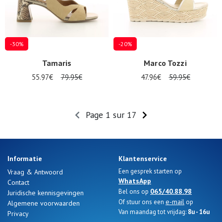
-30%
-20%
Tamaris
Marco Tozzi
55.97€
79.95€
47.96€
59.95€
Page 1 sur 17
Informatie
Klantenservice
Een gesprek starten op
Vraag & Antwoord
WhatsApp
Contact
065/40.88.98
Bel ons op
Juridische kennisgevingen
e-mail
Of stuur ons een
op
Algemene voorwaarden
Van maandag tot vrijdag:
8u - 16u
Privacy