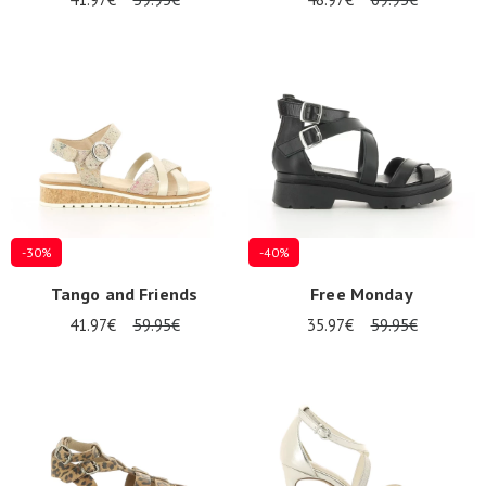
-30%
-40%
Tango and Friends
Free Monday
41.97€
59.95€
35.97€
59.95€