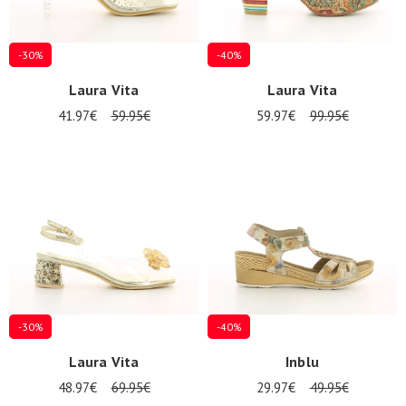
-30%
-40%
Laura Vita
Laura Vita
41.97€
59.95€
59.97€
99.95€
-30%
-40%
Laura Vita
Inblu
48.97€
69.95€
29.97€
49.95€