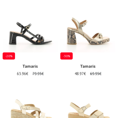
-20%
-30%
Tamaris
Tamaris
63.96€
79.95€
48.97€
69.95€