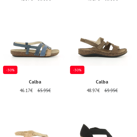
-30%
-30%
Calba
Calba
46.17€
65.95€
48.97€
69.95€