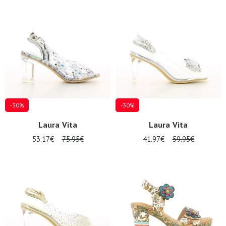
-30%
-30%
Laura Vita
Laura Vita
53.17€
75.95€
41.97€
59.95€