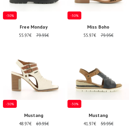
-30%
-30%
Free Monday
Miss Boho
55.97€
79.95€
55.97€
79.95€
-30%
-30%
Mustang
Mustang
48.97€
69.95€
41.97€
59.95€