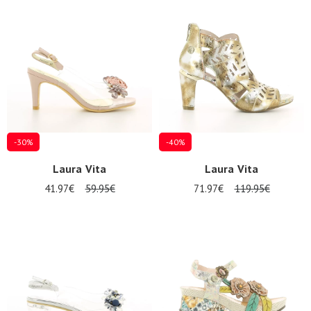
-30%
-40%
Laura Vita
Laura Vita
41.97€
59.95€
71.97€
119.95€