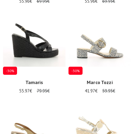
55.96€
69.95€
55.96€
69.95€
-30%
-30%
Tamaris
Marco Tozzi
55.97€
79.95€
41.97€
59.95€