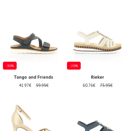
-30%
-20%
Tango and Friends
Rieker
41.97€
59.95€
60.76€
75.95€