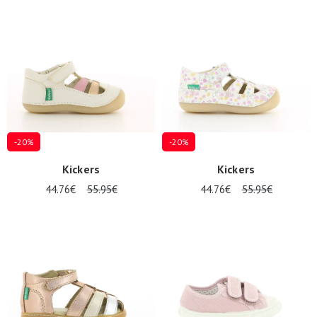
Zomeraanbiedingen
-20%
-20%
Kickers
Kickers
44.76€
55.95€
44.76€
55.95€