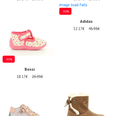
image load fails
-30%
Adidas
32.17€
45.95€
-30%
Bossi
18.17€
25.95€