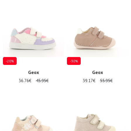
-20%
-30%
Geox
Geox
36.76€
45.95€
39.17€
55.95€