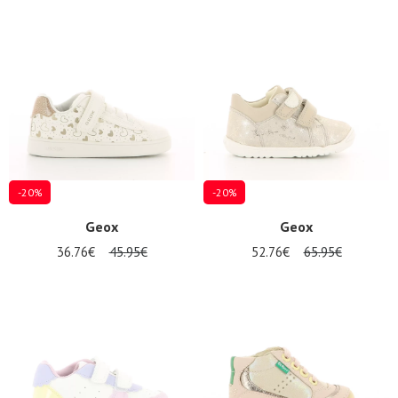
-20%
-20%
Geox
Geox
36.76€
45.95€
52.76€
65.95€