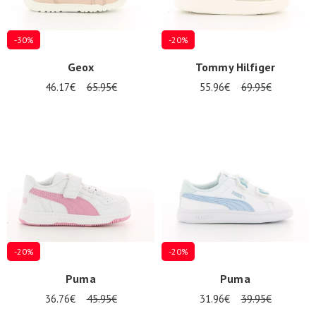
-30%
-20%
Geox
Tommy Hilfiger
46.17€
65.95€
55.96€
69.95€
-20%
-20%
Puma
Puma
36.76€
45.95€
31.96€
39.95€