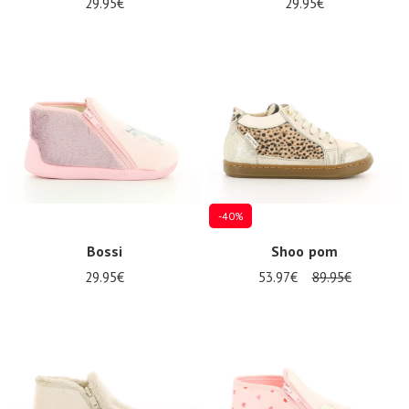
29.95€
29.95€
-40%
Bossi
Shoo pom
29.95€
53.97€
89.95€