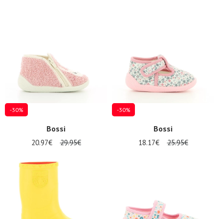
-30%
-30%
Bossi
Bossi
20.97€
29.95€
18.17€
25.95€