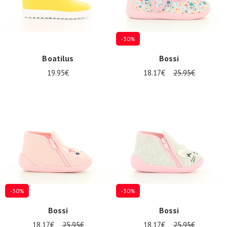
-30%
Boatilus
Bossi
19.95€
18.17€
25.95€
Nos 11
magasins
Cadeaubon
INLOGGEN
-30%
-30%
Bossi
Bossi
18.17€
25.95€
18.17€
25.95€