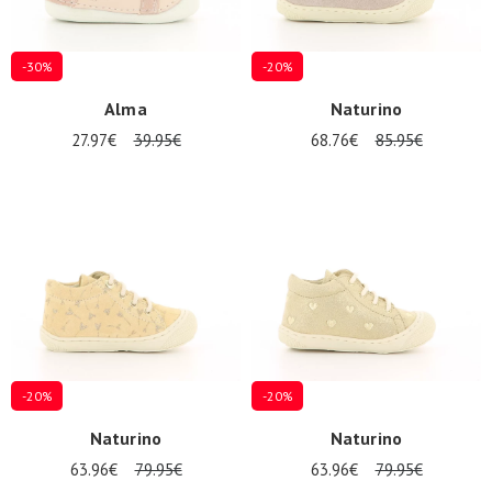
-30%
-20%
Alma
Naturino
27.97€
39.95€
68.76€
85.95€
-20%
-20%
Naturino
Naturino
63.96€
79.95€
63.96€
79.95€