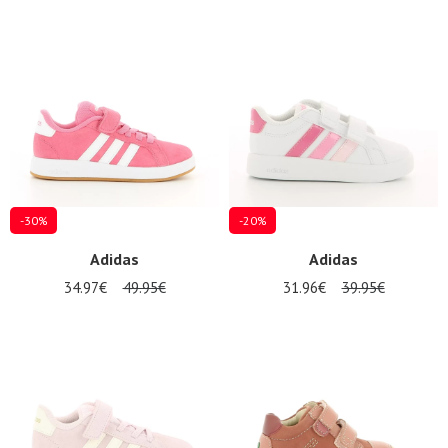
-30%
-20%
Adidas
Adidas
34.97€
49.95€
31.96€
39.95€