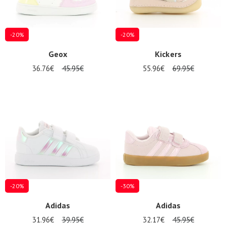
-20%
-20%
Geox
Kickers
36.76€
45.95€
55.96€
69.95€
-20%
-30%
Adidas
Adidas
31.96€
39.95€
32.17€
45.95€