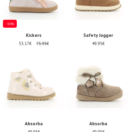
-30%
Kickers
Safety Jogger
53.17€
75.95€
49.95€
Absorba
Absorba
49.95€
49.95€