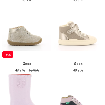
-30%
Geox
Geox
48.97€
69.95€
49.95€