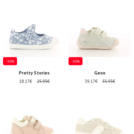
-30%
-30%
Pretty Stories
Geox
18.17€
25.95€
39.17€
55.95€