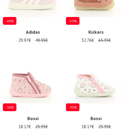
-40%
-20%
Adidas
Kickers
29.97€
49.95€
52.76€
65.95€
-30%
-30%
Bossi
Bossi
18.17€
25.95€
18.17€
25.95€