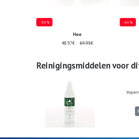
- 30 %
- 60 %
Hee
48.97€
69.95€
Verkrijgbaar in vele maten
37
40
Reinigingsmiddelen voor dit
Imperm