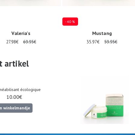
- 40 %
Valeria's
Mustang
27.98€
69.95€
35.97€
59.95€
36
38
 artikel
éabilisant écologique
10.00€
In winkelmandje