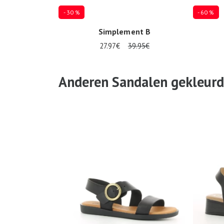
- 30 %
- 60 %
Simplement B
27.97€
39.95€
Verkrijgbaar in vele maten
36
40
Anderen Sandalen gekleurd