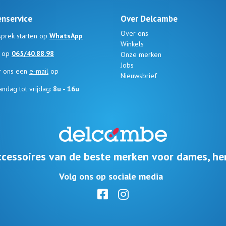
enservice
Over Delcambe
Over ons
prek starten op
WhatsApp
Winkels
s op
065/40.88.98
Onze merken
Jobs
r ons een
e-mail
op
Nieuwsbrief
ndag tot vrijdag:
8u - 16u
cessoires van de beste merken voor dames, he
Volg ons op sociale media