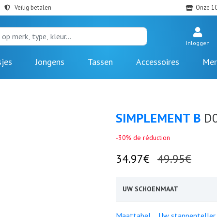
Veilig betalen
Onze 10
Inloggen
sjes
Jongens
Tassen
Accessoires
Mer
SIMPLEMENT B
D
-30% de réduction
34.97€
49.95€
UW SCHOENMAAT
Maattabel
Uw stappenteller