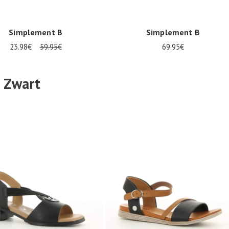
Simplement B
Simplement B
23.98€
59.95€
69.95€
Verkrijgbaar in vele maten
 Zwart