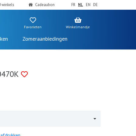
 winkels
Cadeaubon
FR
NL
EN
DE
Favorieten
Winkelmandje
ken
Zomeraanbiedingen
0470K
 afdrukken