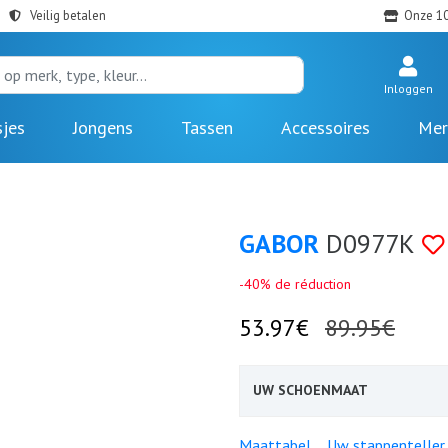
Veilig betalen
Onze 10
Inloggen
sjes
Jongens
Tassen
Accessoires
Mer
GABOR
D0977K
-40% de réduction
53.97€
89.95€
UW SCHOENMAAT
Maattabel
Uw stappenteller