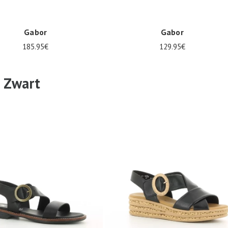
Gabor
Gabor
185.95€
129.95€
r in vele maten
36
37
42
 Zwart