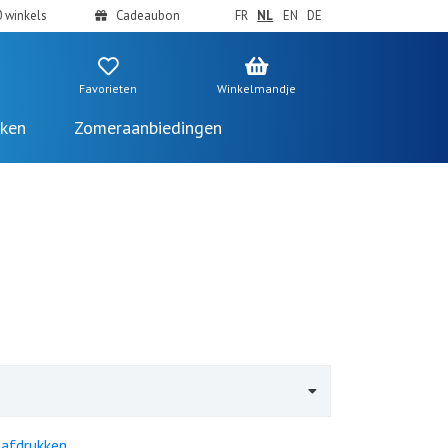
 winkels
Cadeaubon
FR
NL
EN
DE
Favorieten
Winkelmandje
ken
Zomeraanbiedingen
 afdrukken