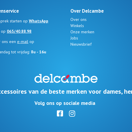
enservice
Over Delcambe
Over ons
prek starten op
WhatsApp
Winkels
s op
065/40.88.98
Onze merken
Jobs
r ons een
e-mail
op
Nieuwsbrief
ndag tot vrijdag:
8u - 16u
cessoires van de beste merken voor dames, he
Volg ons op sociale media