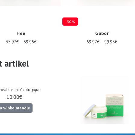
- 30 %
Hee
Gabor
35.97€
59.95€
69.97€
99.95€
Verkrijgbaar in vele maten
 artikel
éabilisant écologique
10.00€
In winkelmandje