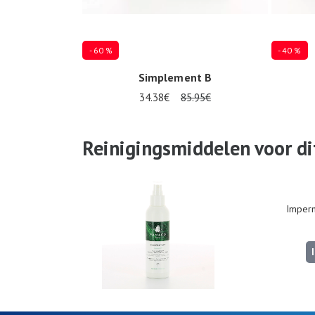
- 60 %
- 40 %
Simplement B
34.38€
85.95€
37
36
37
38
Reinigingsmiddelen voor dit
Imperm