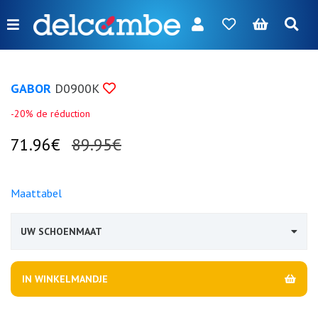
Menu
FR
NL
EN
DE
Nieuw
GABOR
D0900K
Dames
-20% de réduction
Heren
71.96€
89.95€
Meisjes
Jongens
Maattabel
Tassen
UW SCHOENMAAT
Accessoires
Onze
IN WINKELMANDJE
merken