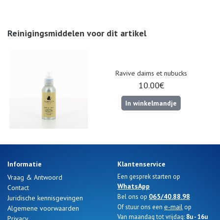
Nos 11
magasins
Reinigingsmiddelen voor dit artikel
Cadeaubon
INLOGGEN
Ravive daims et nubucks
10.00€
In winkelmandje
Informatie
Klantenservice
Een gesprek starten op
Vraag & Antwoord
WhatsApp
Contact
065/40.88.98
Bel ons op
Juridische kennisgevingen
e-mail
Of stuur ons een
op
Algemene voorwaarden
Van maandag tot vrijdag:
8u - 16u
Privacy