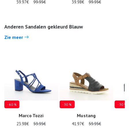
59.97€
99.95€
39.98€
99.95€
Anderen Sandalen gekleurd Blauw
Zie meer
- 60 %
- 30 %
- 30 %
Marco Tozzi
Mustang
23.98€
59.95€
41.97€
59.95€
4